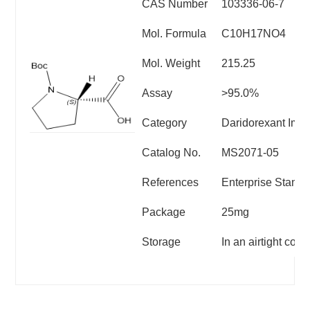
CAS Number
103336-06-7
Mol. Formula
C10H17NO4
Mol. Weight
215.25
Assay
>9
5
.0%
Category
Daridorexant
Impu
Catalog No.
MS2071
-
0
5
References
Enterprise Standa
Package
25mg
Storage
In an airtight cont