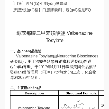
【用途】遲發(fā)性運(yùn)動障礙
【劑型/規(guī)格】口服膠囊劑，規(guī)格是EQ
40MG BASE; EQ 60MG BASE; EQ 80MG
BASE。
纈苯那嗪二甲苯磺酸鹽 Valbenazine
Tosylate
一、產(chǎn)品概述
Valbenazine
Tosylate
由Neurocrine Biosciences
研發(fā)，
用于治療亨廷頓舞蹈癥和遲發(fā)性運
(yùn)動障礙。
于2017年4月11日獲得美國食品藥品
監(jiān)督管理局（FDA）批準(zhǔn)上市，化合物
專利2029年到期。
二、主要產(chǎn)品
Description
Structural Formula
CA
1639
Valbenazine Tosylate