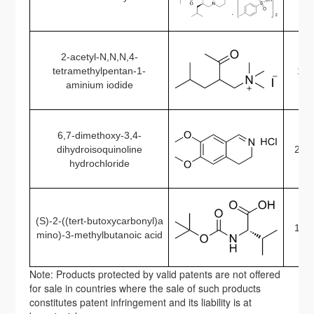
2-
acetyl-N,N,N,4-
tetramethylpentan-1-
106
aminium iodide
6,7-dimethoxy-3,4-
dihydroisoquinoline
202
hydrochloride
(S)-2-((tert-butoxycarbonyl)a
137
mino)-3-methylbutanoic acid
Note: Products protected by valid patents are not offered
for sale in countries where the sale of such products
constitutes patent infringement and its liability is at